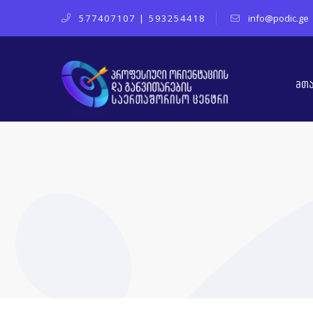
577407107
|
593254418
info@podic.ge
მთ