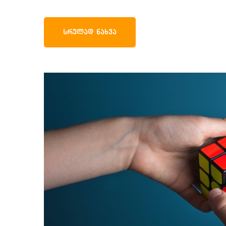
ᲡᲠᲣᲚᲐᲓ ᲜᲐᲮᲕᲐ