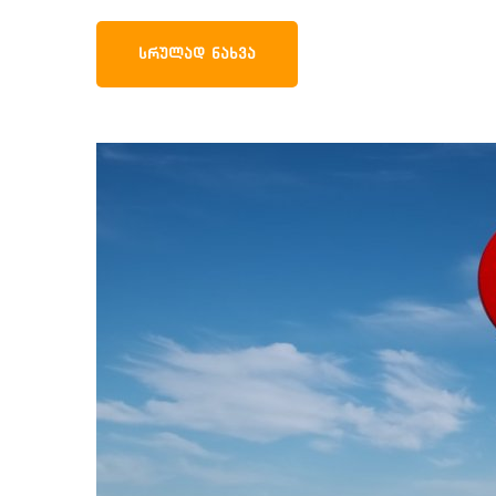
ᲡᲠᲣᲚᲐᲓ ᲜᲐᲮᲕᲐ